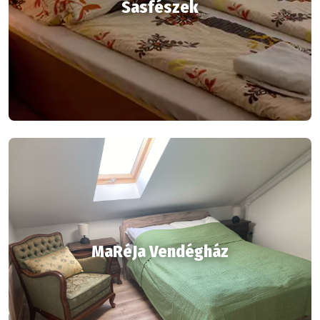
Sasfészek
MaRéJa Vendégház