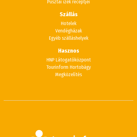
Pusztai ízek receptjei
Szállás
Hotelek
Vendégházak
Egyéb szálláshelyek
Hasznos
HNP Látogatóközpont
Tourinform Hortobágy
Megközelítés