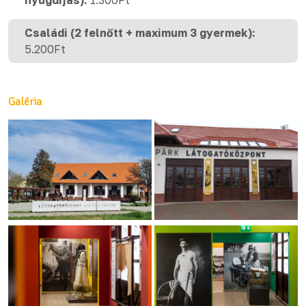
nyugdíjas):
1.300Ft
Családi (2 felnőtt + maximum 3 gyermek):
5.200Ft
Galéria