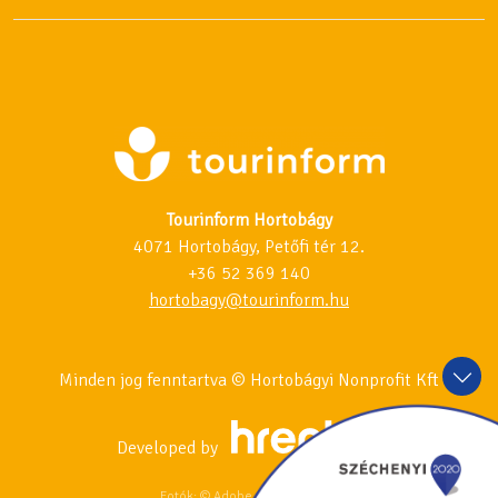
Tourinform Hortobágy
4071 Hortobágy, Petőfi tér 12.
+36 52 369 140
hortobagy@tourinform.hu
Minden jog fenntartva © Hortobágyi Nonprofit Kft
Developed by
Fotók: © Adobe Stock & 123RF