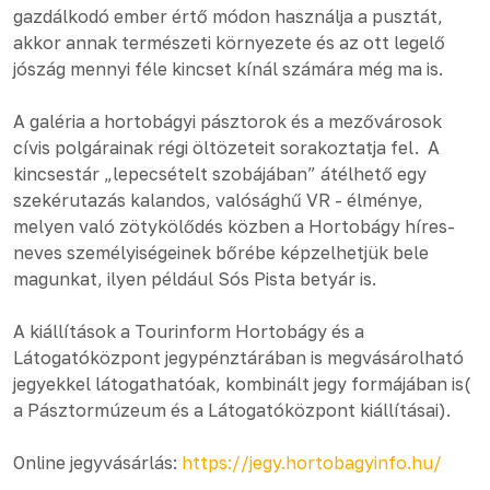
gazdálkodó ember értő módon használja a pusztát,
akkor annak természeti környezete és az ott legelő
jószág mennyi féle kincset kínál számára még ma is.
A galéria a hortobágyi pásztorok és a mezővárosok
cívis polgárainak régi öltözeteit sorakoztatja fel. A
kincsestár „lepecsételt szobájában” átélhető egy
szekérutazás kalandos, valósághű VR - élménye,
melyen való zötykölődés közben a Hortobágy híres-
neves személyiségeinek bőrébe képzelhetjük bele
magunkat, ilyen például Sós Pista betyár is.
A kiállítások a Tourinform Hortobágy és a
Látogatóközpont jegypénztárában is megvásárolható
jegyekkel látogathatóak, kombinált jegy formájában is(
a Pásztormúzeum és a Látogatóközpont kiállításai).
Online jegyvásárlás:
https://jegy.hortobagyinfo.hu/