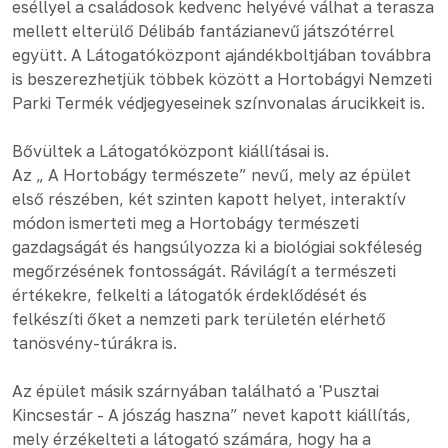
eséllyel a családosok kedvenc helyévé válhat a terasza
mellett elterülő Délibáb fantázianevű játszótérrel
együtt. A Látogatóközpont ajándékboltjában továbbra
is beszerezhetjük többek között a Hortobágyi Nemzeti
Parki Termék védjegyeseinek színvonalas árucikkeit is.
Bővültek a Látogatóközpont kiállításai is.
Az „ A Hortobágy természete” nevű, mely az épület
első részében, két szinten kapott helyet, interaktív
módon ismerteti meg a Hortobágy természeti
gazdagságát és hangsúlyozza ki a biológiai sokféleség
megőrzésének fontosságát. Rávilágít a természeti
értékekre, felkelti a látogatók érdeklődését és
felkészíti őket a nemzeti park területén elérhető
tanösvény-túrákra is.
Az épület másik szárnyában található a 'Pusztai
Kincsestár - A jószág haszna” nevet kapott kiállítás,
mely érzékelteti a látogató számára, hogy ha a