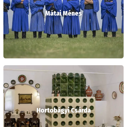
Mátai Ménes
Hortobágyi Csárda