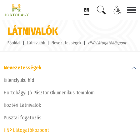
EN
LÁTNIVALÓK
Főoldal
Látnivalók
Nevezetességek
HNP Látogatóközpont
Nevezetességek
Kilenclyukú híd
Hortobágyi Jó Pásztor Ökumenikus Templom
Köztéri Látnivalók
Pusztai fogatozás
HNP Látogatóközpont