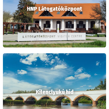
HNP Látogatóközpont
Kilenclyukú híd