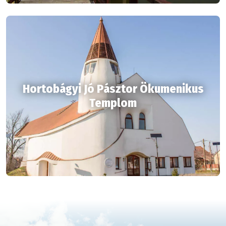
Hortobágyi Jó Pásztor Ökumenikus
Templom