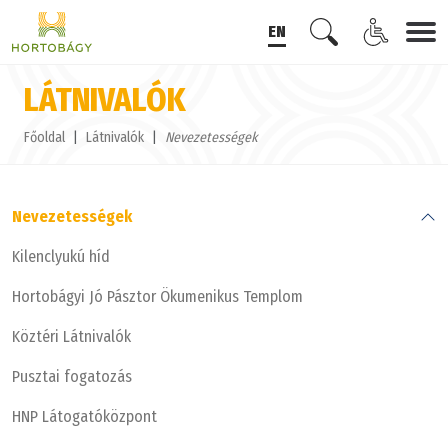
EN
LÁTNIVALÓK
Főoldal
Látnivalók
Nevezetességek
Nevezetességek
Kilenclyukú híd
Hortobágyi Jó Pásztor Ökumenikus Templom
Köztéri Látnivalók
Pusztai fogatozás
HNP Látogatóközpont