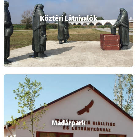
Köztéri Látnivalók
Madárpark