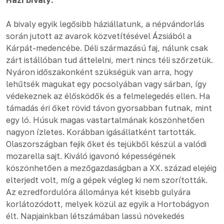
Házi bivaly:
A bivaly egyik legősibb háziállatunk, a népvándorlás
során jutott az avarok közvetítésével Ázsiából a
Kárpát-medencébe. Déli származású faj, nálunk csak
zárt istállóban tud áttelelni, mert nincs téli szőrzetük.
Nyáron időszakonként szükségük van arra, hogy
lehűtsék magukat egy pocsolyában vagy sárban, így
védekeznek az élősködők és a felmelegedés ellen. Ha
támadás éri őket rövid távon gyorsabban futnak, mint
egy ló. Húsuk magas vastartalmának köszönhetően
nagyon ízletes. Korábban igásállatként tartották.
Olaszországban fejik őket és tejükből készül a valódi
mozarella sajt. Kiváló igavonó képességének
köszönhetően a mezőgazdaságban a XX. század elejéig
elterjedt volt, míg a gépek végleg ki nem szorították.
Az ezredfordulóra állománya két kisebb gulyára
korlátozódott, melyek közül az egyik a Hortobágyon
élt. Napjainkban létszámában lassú növekedés