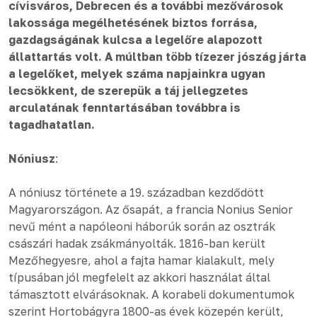
cívisváros, Debrecen és a további mezővárosok
lakossága megélhetésének biztos forrása,
gazdagságának kulcsa a legelőre alapozott
állattartás volt. A múltban több tízezer jószág járta
a legelőket, melyek száma napjainkra ugyan
lecsökkent, de szerepük a táj jellegzetes
arculatának fenntartásában továbbra is
tagadhatatlan.
Nóniusz
:
A nóniusz története a 19. században kezdődött
Magyarországon. Az ősapát, a francia Nonius Senior
nevű mént a napóleoni háborúk során az osztrák
császári hadak zsákmányolták. 1816-ban került
Mezőhegyesre, ahol a fajta hamar kialakult, mely
típusában jól megfelelt az akkori használat által
támasztott elvárásoknak. A korabeli dokumentumok
szerint Hortobágyra 1800-as évek közepén került,