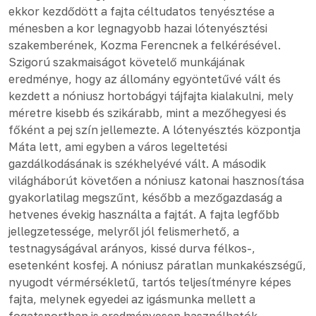
ekkor kezdődött a fajta céltudatos tenyésztése a
ménesben a kor legnagyobb hazai lótenyésztési
szakemberének, Kozma Ferencnek a felkérésével.
Szigorú szakmaiságot követelő munkájának
eredménye, hogy az állomány egyöntetűvé vált és
kezdett a nóniusz hortobágyi tájfajta kialakulni, mely
méretre kisebb és szikárabb, mint a mezőhegyesi és
főként a pej szín jellemezte. A lótenyésztés központja
Máta lett, ami egyben a város legeltetési
gazdálkodásának is székhelyévé vált. A második
világháborút követően a nóniusz katonai hasznosítása
gyakorlatilag megszűnt, később a mezőgazdaság a
hetvenes évekig használta a fajtát. A fajta legfőbb
jellegzetessége, melyről jól felismerhető, a
testnagyságával arányos, kissé durva félkos-,
esetenként kosfej. A nóniusz páratlan munkakészségű,
nyugodt vérmérsékletű, tartós teljesítményre képes
fajta, melynek egyedei az igásmunka mellett a