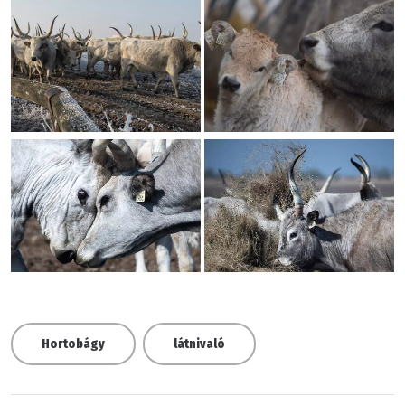
Hortobágy
látnivaló