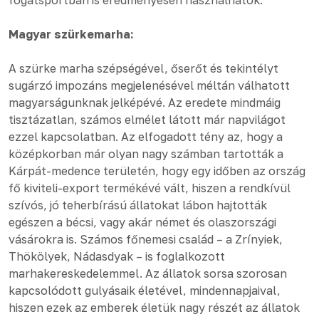
fogatsportban is eredményesen használhatók.
Magyar szürkemarha:
A szürke marha szépségével, őserőt és tekintélyt
sugárzó impozáns megjelenésével méltán válhatott
magyarságunknak jelképévé. Az eredete mindmáig
tisztázatlan, számos elmélet látott már napvilágot
ezzel kapcsolatban. Az elfogadott tény az, hogy a
középkorban már olyan nagy számban tartották a
Kárpát-medence területén, hogy egy időben az ország
fő kiviteli-export termékévé vált, hiszen a rendkívül
szívós, jó teherbírású állatokat lábon hajtották
egészen a bécsi, vagy akár német és olaszországi
vásárokra is. Számos főnemesi család – a Zrínyiek,
Thökölyek, Nádasdyak – is foglalkozott
marhakereskedelemmel. Az állatok sorsa szorosan
kapcsolódott gulyásaik életével, mindennapjaival,
hiszen ezek az emberek életük nagy részét az állatok