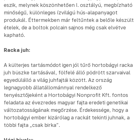
eszik, melynek köszönhetően I. osztályú, megbízható
minőségű, különleges ízvilágú hús-alapanyagot
produkál. Éttermekben már feltűntek a belőle készült
ételek, de a boltok polcain sajnos még csak elvétve
kapható.
Racka juh:
A külterjes tartásmódot igen jól tűrő hortobágyi racka
juh büszke tartásával, fölfelé álló pödrött szarvaival
egyedülálló a világ juhfajtái között. Az ország
legnagyobb állatállománnyal rendelkező
tenyésztőjeként a Hortobágyi Nonprofit Kft. fontos
feladata az évezredes magyar fajta eredeti genetikai
változatosságának megőrzése. Érdekessége, hogy a
hortobágyi ember kizárólag a rackát tekinti juhnak, a
többi fajta „csak birka”.