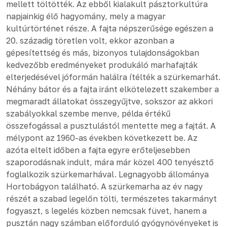
mellett töltötték. Az ebből kialakult pásztorkultúra
napjainkig élő hagyomány, mely a magyar
kultúrtörténet része. A fajta népszerűsége egészen a
20. századig töretlen volt, ekkor azonban a
gépesítettség és más, bizonyos tulajdonságokban
kedvezőbb eredményeket produkáló marhafajták
elterjedésével jóformán halálra ítélték a szürkemarhát.
Néhány bátor és a fajta iránt elkötelezett szakember a
megmaradt állatokat összegyűjtve, sokszor az akkori
szabályokkal szembe menve, példa értékű
összefogással a pusztulástól mentette meg a fajtát. A
mélypont az 1960-as években következett be. Az
azóta eltelt időben a fajta egyre erőteljesebben
szaporodásnak indult, mára már közel 400 tenyésztő
foglalkozik szürkemarhával. Legnagyobb állománya
Hortobágyon található. A szürkemarha az év nagy
részét a szabad legelőn tölti, természetes takarmányt
fogyaszt, s legelés közben nemcsak füvet, hanem a
pusztán nagy számban előforduló gyógynövényeket is