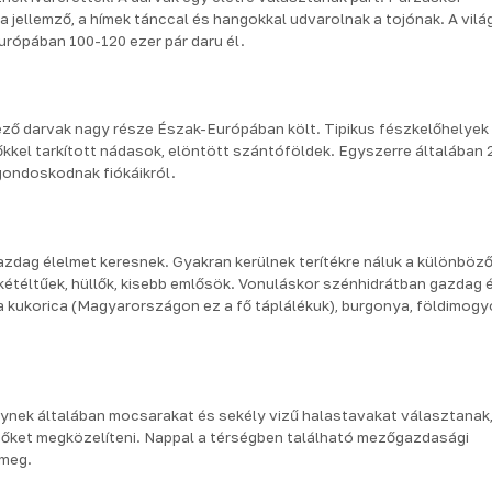
s a jellemző, a hímek tánccal és hangokkal udvarolnak a tojónak. A vilá
Európában 100-120 ezer pár daru él.
ző darvak nagy része Észak-Európában költ. Tipikus fészkelőhelyek 
kkel tarkított nádasok, elöntött szántóföldek. Egyszerre általában 2
 gondoskodnak fiókáikról.
zdag élelmet keresnek. Gyakran kerülnek terítékre náluk a különböz
kétéltűek, hüllők, kisebb emlősök. Vonuláskor szénhidrátban gazdag 
a kukorica (Magyarországon ez a fő táplálékuk), burgonya, földimogy
lynek általában mocsarakat és sekély vizű halastavakat választanak,
k őket megközelíteni. Nappal a térségben található mezőgazdasági
 meg.