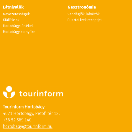
Látnivalók
Gasztronómia
Nevezetességek
Vendéglők, kávézók
Kiállítások
Pusztai ízek receptjei
Hortobágyi értékek
Hortobágy környéke
Tourinform Hortobágy
4071 Hortobágy, Petőfi tér 12.
+36 52 369 140
hortobagy@tourinform.hu