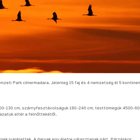
mzeti Park címermadara. Jelenleg 15 faj és 4 nemzetség él 5 kontine
100-130 cm, szárnyfesztávolságuk 180-240 cm, testtömegük 4500-6
lazatuk eltér a felnőttekétől.
znek ivarérettek. A darvak egy életre választanak párt. Párzáskor