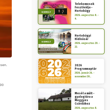
Telekomosok
Fesztiválja -
Hortobágy
KIEMELT
2026. augusztus 8. -
9.
Hortobágyi
Hídivásár
KIEMELT
2026. augusztus 20. -
22.
nsen.
2026
Programnaptár
2026. január 26. -
november 30..
000
Mesél a múlt -
gyalogtúra a
Meggyes
Csárdához
2026. augusztus 8.