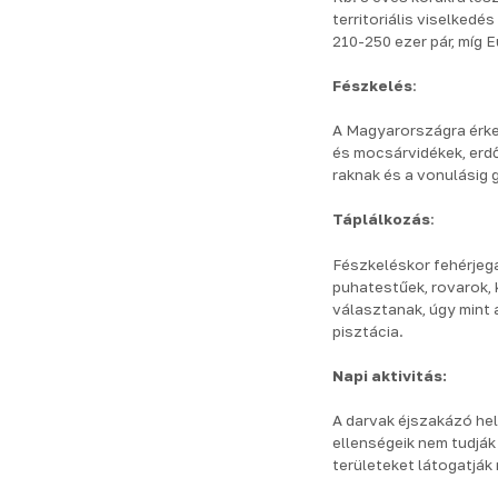
territoriális viselkedé
210-250 ezer pár, míg 
Fészkelés
:
A Magyarországra érke
és mocsárvidékek, erdő
raknak és a vonulásig
Táplálkozás
:
Fészkeléskor fehérjega
puhatestűek, rovarok, 
választanak, úgy mint 
pisztácia.
Napi aktivitás:
A darvak éjszakázó he
ellenségeik nem tudjá
területeket látogatják