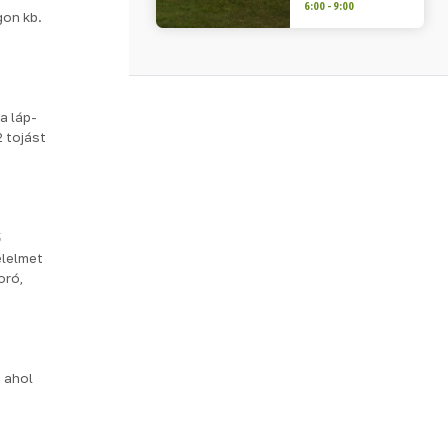
6:00 - 9:00
gon kb.
a láp-
 tojást
ő
élelmet
oró,
 ahol