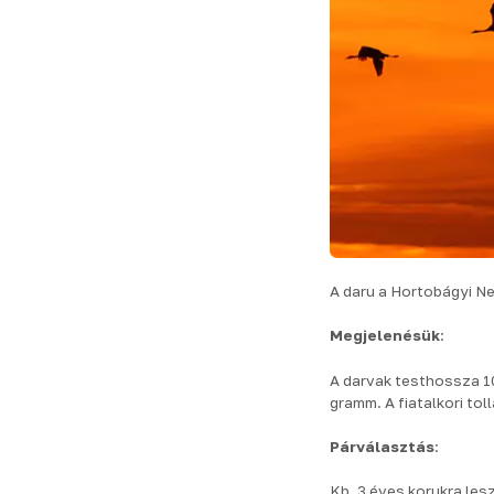
A daru a Hortobágyi Ne
Megjelenésük
:
A darvak testhossza 
gramm. A fiatalkori tol
Párválasztás
:
Kb. 3 éves korukra les