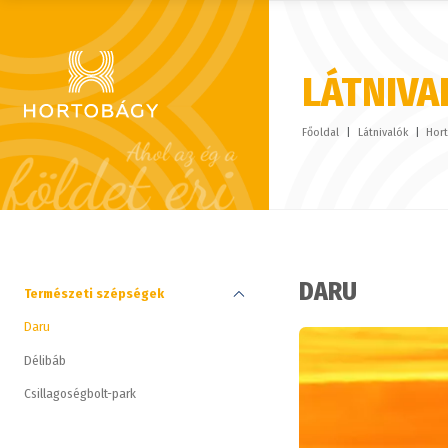
LÁTNIVA
Főoldal
Látnivalók
Hort
DARU
Természeti szépségek
Daru
Délibáb
Csillagoségbolt-park