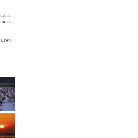
Észak-
ban is
. Ezen
k