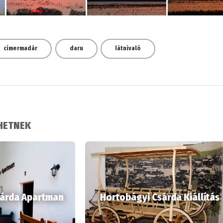
címermadár
daru
látnivaló
LHETNEK
sárda Apartman
Hortobágyi Csárda Kiállítás