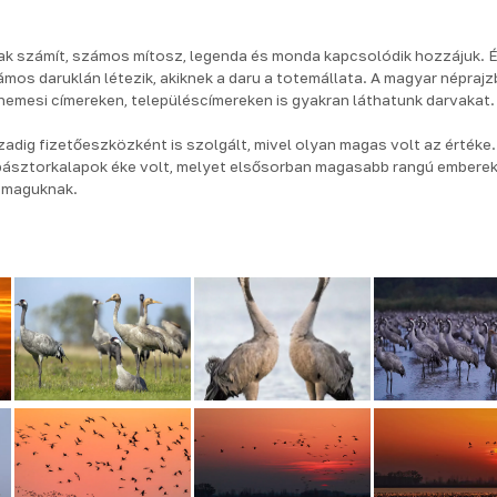
:
nak számít, számos mítosz, legenda és monda kapcsolódik hozzájuk. 
mos daruklán létezik, akiknek a daru a totemállata. A magyar néprajz
nemesi címereken, településcímereken is gyakran láthatunk darvakat.
ázadig fizetőeszközként is szolgált, mivel olyan magas volt az értéke
 pásztorkalapok éke volt, melyet elsősorban magasabb rangú embere
 maguknak.