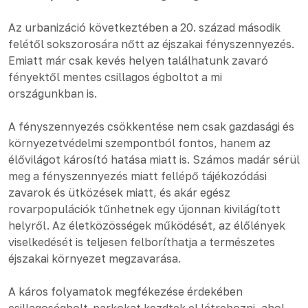
Az urbanizáció következtében a 20. század második
felétől sokszorosára nőtt az éjszakai fényszennyezés.
Emiatt már csak kevés helyen találhatunk zavaró
fényektől mentes csillagos égboltot a mi
országunkban is.
A fényszennyezés csökkentése nem csak gazdasági és
környezetvédelmi szempontból fontos, hanem az
élővilágot károsító hatása miatt is. Számos madár sérül
meg a fényszennyezés miatt fellépő tájékozódási
zavarok és ütközések miatt, és akár egész
rovarpopulációk tűnhetnek egy újonnan kivilágított
helyről. Az életközösségek működését, az élőlények
viselkedését is teljesen felboríthatja a természetes
éjszakai környezet megzavarása.
A káros folyamatok megfékezése érdekében