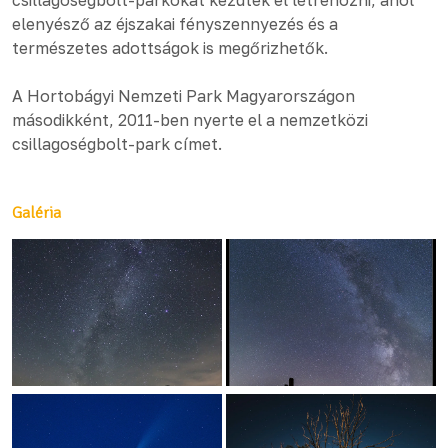
csillagoségbolt-parkokat kezdtek el létrehozni, ahol
elenyésző az éjszakai fényszennyezés és a
természetes adottságok is megőrizhetők.
A Hortobágyi Nemzeti Park Magyarországon
másodikként, 2011-ben nyerte el a nemzetközi
csillagoségbolt-park címet.
Galéria