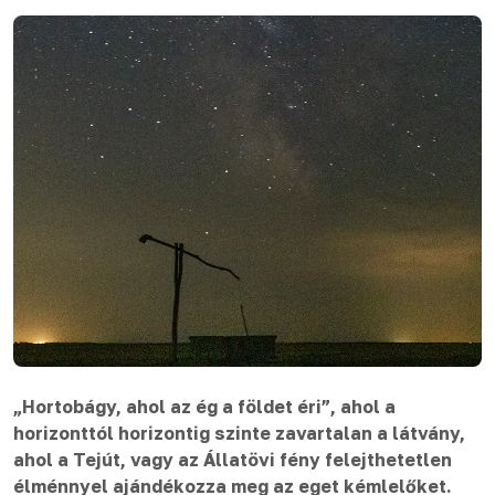
„Hortobágy, ahol az ég a földet éri”, ahol a
horizonttól horizontig szinte zavartalan a látvány,
ahol a Tejút, vagy az Állatövi fény felejthetetlen
élménnyel ajándékozza meg az eget kémlelőket.