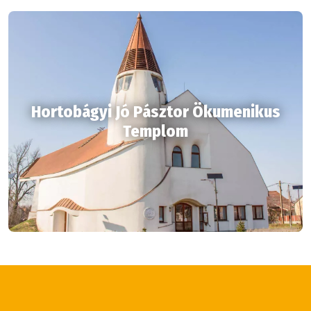
Hortobágyi Jó Pásztor Ökumenikus
Templom