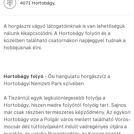
4071 Hortobágy,
A horgászni vágyó látogatóinknak is van lehetőségük
nálunk kikapcsolódni. A Hortobágy folyón és a
közelben található csatornákon napijeggyel tudnak a
hobbijuknak élni.
Hortobágy folyó
- Ősi hangulatú horgászvíz a
Hortobágyi Nemzeti Park szívében
A Tiszántúl egyik legkülönlegesebb folyója a
Hortobágy, hiszen medre folyótól folyóig tart. Sajnos
már csak részben természetes képződmény. Az egykori
Hortobágy vize a Polgár város mellett található Vörös-
mocsár déli túlfolyójaként indult vadregényes útjára a
pusztán, és valaha Püspökladány és Karcag között