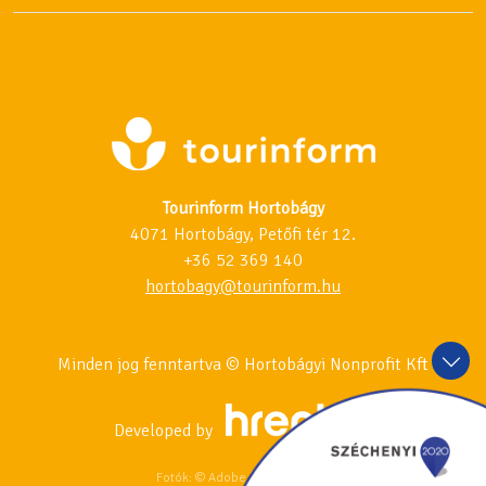
Tourinform Hortobágy
4071 Hortobágy, Petőfi tér 12.
+36 52 369 140
hortobagy@tourinform.hu
Minden jog fenntartva © Hortobágyi Nonprofit Kft
Developed by
Fotók: © Adobe Stock & 123RF