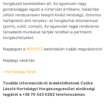
horgászati kezelésében áll. Az egyesület nagy
gondossággal vigyáz a vízterület értékeire, halasítási
célból rendszeresen telepíti kiváló minőségű, őshonos
halfajokból álló tenyész- és horgászhal állománnyal
(ponty, süllő, compó). Az egyesület tagjai rendszeres
társadalmi munkával tartják rendben a partmenti
horgászhelyeket.
Napijegyet a
MOHOSZ
weboldalán tudják megvásárolni.
Napijegy vásárlás:
-
Hortobágy folyó
További információkról érdeklődhetnek Csőke
László Hortobágyi Horgászegyesület elnökségi
tagjától a +36 70 343 0282 telefonszámon.