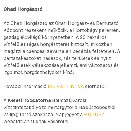
Ohati Horgásztó
Az Ohati Horgásztó az Ohati Horgász- és Bemutató
Központ részeként működik, a Hortobágy peremén,
gazdag élővilágú környezetben. A 26 hektáros
vízfelület tágas horgászteret biztosít, miközben
megőrzi a csendes, zavartalan pecázás feltételeit. A
partszakaszokat nádasok, fás területek és nyílt
vízfelületek váltakozása jellemzi, ami változatos és
izgalmas horgászhelyeket kínál.
További információ
IDE KATTINTVA
elérhető!
A
Keleti-főcsatorna
Balmazújvárosi
vízszintszabályozó műtárgytól a Hajdúszoboszlói
Zsilipig tartó szakasza. Napijegyet a
MOHOSZ
weboldalán tudnak vásárolni