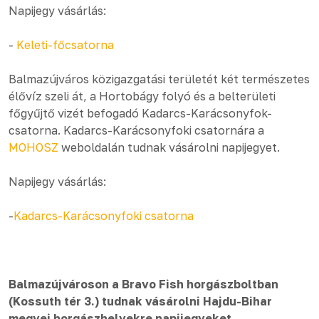
Napijegy vásárlás:
-
Keleti-főcsatorna
Balmazújváros közigazgatási területét két természetes
élővíz szeli át, a Hortobágy folyó és a belterületi
főgyűjtő vizét befogadó Kadarcs-Karácsonyfok-
csatorna. Kadarcs-Karácsonyfoki csatornára a
MOHOSZ
weboldalán tudnak vásárolni napijegyet.
Napijegy vásárlás:
-
Kadarcs-Karácsonyfoki csatorna
Balmazújvároson a Bravo Fish horgászboltban
(Kossuth tér 3.) tudnak vásárolni Hajdu-Bihar
megyei horgászhelyekre napijegyeket.