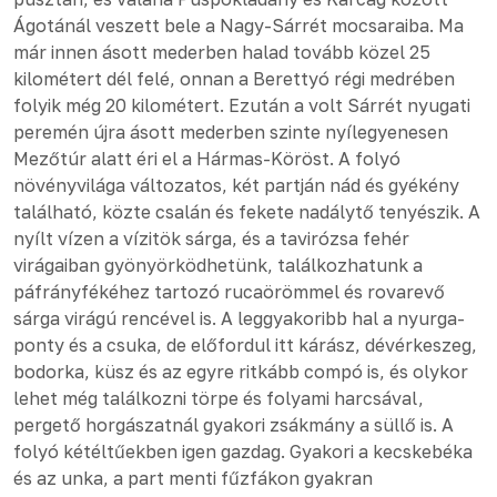
Ágotánál veszett bele a Nagy-Sárrét mocsaraiba. Ma
már innen ásott mederben halad tovább közel 25
kilométert dél felé, onnan a Berettyó régi medrében
folyik még 20 kilométert. Ezután a volt Sárrét nyugati
peremén újra ásott mederben szinte nyílegyenesen
Mezőtúr alatt éri el a Hármas-Köröst. A folyó
növényvilága változatos, két partján nád és gyékény
található, közte csalán és fekete nadálytő tenyészik. A
nyílt vízen a vízitök sárga, és a tavirózsa fehér
virágaiban gyönyörködhetünk, találkozhatunk a
páfrányfékéhez tartozó rucaörömmel és rovarevő
sárga virágú rencével is. A leggyakoribb hal a nyurga-
ponty és a csuka, de előfordul itt kárász, dévérkeszeg,
bodorka, küsz és az egyre ritkább compó is, és olykor
lehet még találkozni törpe és folyami harcsával,
pergető horgászatnál gyakori zsákmány a süllő is. A
folyó kétéltűekben igen gazdag. Gyakori a kecskebéka
és az unka, a part menti fűzfákon gyakran