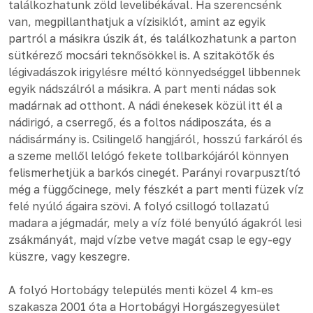
találkozhatunk zöld levelibékával. Ha szerencsénk
van, megpillanthatjuk a vízisiklót, amint az egyik
partról a másikra úszik át, és találkozhatunk a parton
sütkérező mocsári teknősökkel is. A szitakötők és
légivadászok irigylésre méltó könnyedséggel libbennek
egyik nádszálról a másikra. A part menti nádas sok
madárnak ad otthont. A nádi énekesek közül itt él a
nádirigó, a cserregő, és a foltos nádiposzáta, és a
nádisármány is. Csilingelő hangjáról, hosszú farkáról és
a szeme mellől lelógó fekete tollbarkójáról könnyen
felismerhetjük a barkós cinegét. Parányi rovarpusztító
még a függőcinege, mely fészkét a part menti füzek víz
felé nyúló ágaira szövi. A folyó csillogó tollazatú
madara a jégmadár, mely a víz fölé benyúló ágakról lesi
zsákmányát, majd vízbe vetve magát csap le egy-egy
küszre, vagy keszegre.
A folyó Hortobágy település menti közel 4 km-es
szakasza 2001 óta a Hortobágyi Horgászegyesület