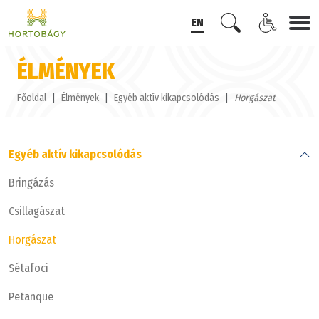
EN
ÉLMÉNYEK
Főoldal
Élmények
Egyéb aktív kikapcsolódás
Horgászat
Egyéb aktív kikapcsolódás
Bringázás
Csillagászat
Horgászat
Sétafoci
Petanque