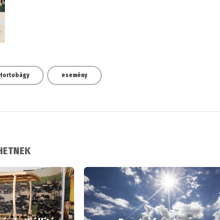
Hortobágy
esemény
LHETNEK