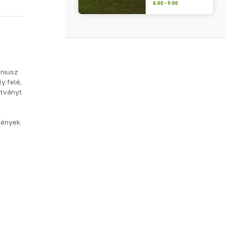
6:00 - 9:00
óniusz
y felé,
átványt
mények