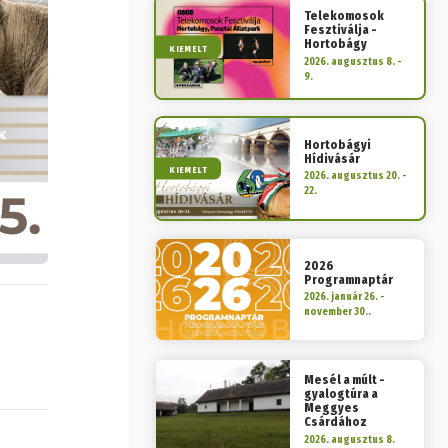
Telekomosok
Fesztiválja -
Hortobágy
KIEMELT
2026. augusztus 8. -
9.
Hortobágyi
Hídivásár
KIEMELT
2026. augusztus 20. -
22.
2026
Programnaptár
2026. január 26. -
november 30..
Mesél a múlt -
gyalogtúra a
Meggyes
Csárdához
2026. augusztus 8.