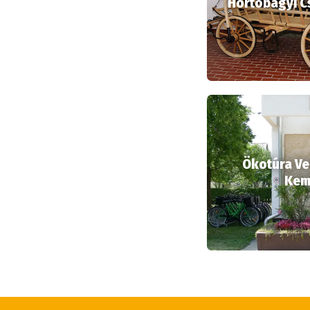
Hortobágyi Cs
Ökotúra V
Kem