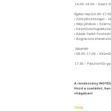
14.00–16.00 – Szent D
Egész nap
(10.00–17.00
• Zöld játszósziget – 
• Népi játékok – Szárn
• Kézművesfoglalkoz
• Kádár Ferkó Fotószí
• Bográcsos ételek kó
Vásártér
• 08.00–17.00 – Kézmű
17.30 – Pásztortűz gy
A rendezvény INGYENE
Hozd a családot, bar
világában!
Térkép