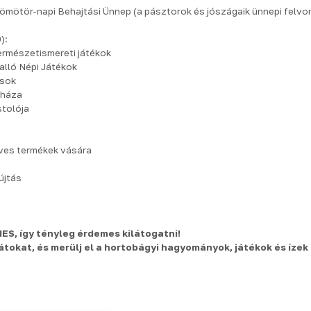
ömötör-napi Behajtási Ünnep (a pásztorok és jószágaik ünnepi felvo
):
természetismereti játékok
yalló Népi Játékok
ások
nháza
stolója
ves termékek vására
újtás
S, így tényleg érdemes kilátogatni!
átokat, és merülj el a hortobágyi hagyományok, játékok és ízek