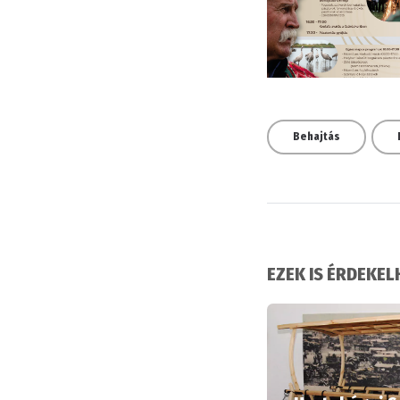
Behajtás
EZEK IS ÉRDEKE