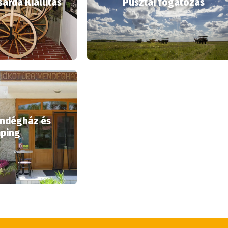
árda Kiállítás
Pusztai fogatozás
endégház és
ping