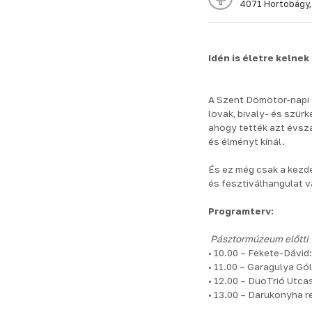
4071 Hortobágy,
Idén is életre keln
A Szent Dömötör-napi 
lovak, bivaly- és szürk
ahogy tették azt évsz
és élményt kínál.
És ez még csak a kezd
és fesztiválhangulat v
Programterv:
Pásztormúzeum előtti 
• 10.00 – Fekete-Dávid
• 11.00 – Garagulya G
• 12.00 – DuoTrió Utca
• 13.00 – Darukonyha 