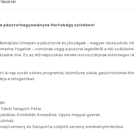
 Vásártér
ek a pásztorhagyományok Hortobágy szívében!
Behajtási Ünnepen a pásztorok és jószágaik – magyar racka juhok, n
emarha-fogatok – vonulnak végig a pusztai legelőkről a téli szálláshel
ázadok óta. Ez az élő népszokás minden korosztálynak különleges l
et! A nap során színes programok, kézműves vásár, gasztronómiai él
árja a látogatókat.
tér
: Fából faragott Péter
ólyalábas Komédiás Kompánia: Ügyes magyar gyerek
színház
receptverseny és Daruporta szépítő verseny eredményhirdetése