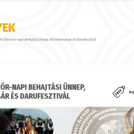
YEK
nt Dömötör-napi Behajtási Ünnep, Kézművesvásár és Darufesztivál
R-NAPI BEHAJTÁSI ÜNNEP,
In
ÁR ÉS DARUFESZTIVÁL