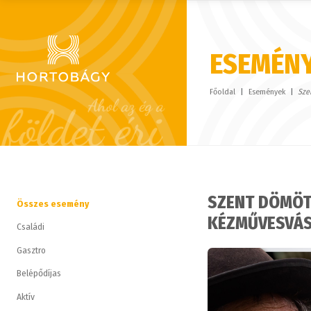
ESEMÉN
Főoldal
Események
Sze
SZENT DÖMÖTÖ
Összes esemény
KÉZMŰVESVÁS
Családi
Gasztro
Belépődíjas
Aktív