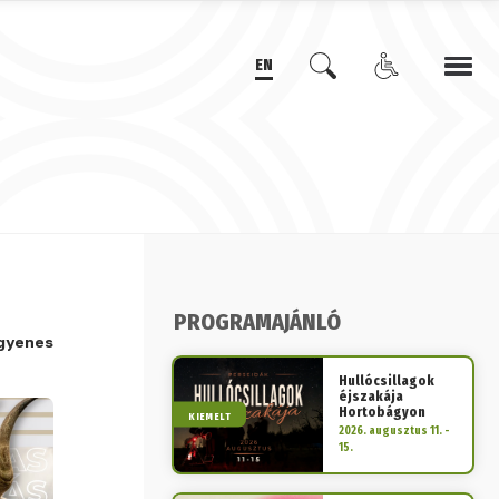
EN
PROGRAMAJÁNLÓ
gyenes
Hullócsillagok
éjszakája
Hortobágyon
KIEMELT
2026. augusztus 11. -
15.